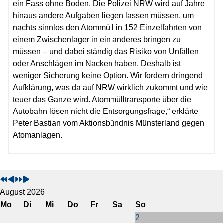
ein Fass ohne Boden. Die Polizei NRW wird auf Jahre
hinaus andere Aufgaben liegen lassen müssen, um
nachts sinnlos den Atommüll in 152 Einzelfahrten von
einem Zwischenlager in ein anderes bringen zu
müssen – und dabei ständig das Risiko von Unfällen
oder Anschlägen im Nacken haben. Deshalb ist
weniger Sicherung keine Option. Wir fordern dringend
Aufklärung, was da auf NRW wirklich zukommt und wie
teuer das Ganze wird. Atommülltransporte über die
Autobahn lösen nicht die Entsorgungsfrage,“ erklärte
Peter Bastian vom Aktionsbündnis Münsterland gegen
Atomanlagen.
V
V
N
N
o
o
ä
ä
r
r
c
c
August 2026
h
h
h
h
Mo
Di
Mi
Do
Fr
Sa
So
e
e
s
s
2
r
r
t
t