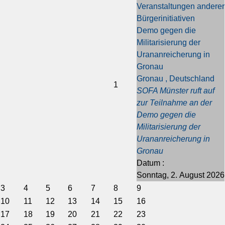
Veranstaltungen anderer
i
i
e
e
Bürgerinitiativen
g
g
s
s
Demo gegen die
e
e
J
M
Militarisierung der
s
r
a
o
Urananreicherung in
J
M
h
n
Gronau
a
o
r
a
Gronau , Deutschland
h
n
t
1
SOFA Münster ruft auf
r
a
zur Teilnahme an der
t
Demo gegen die
Militarisierung der
Urananreicherung in
Gronau
Datum :
Sonntag, 2. August 2026
3
4
5
6
7
8
9
10
11
12
13
14
15
16
17
18
19
20
21
22
23