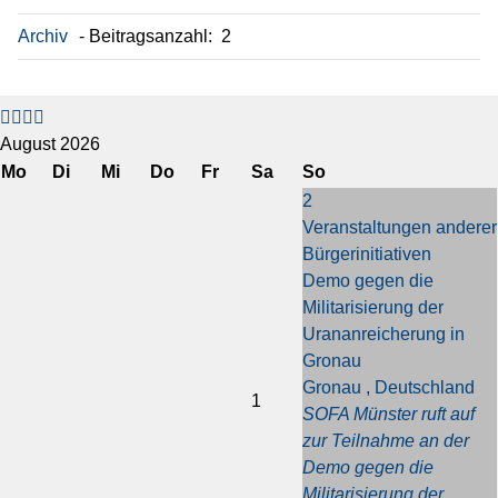
Archiv
Beitragsanzahl: 2
V
V
N
N
o
o
ä
ä
r
r
c
c
August 2026
h
h
h
h
Mo
Di
Mi
Do
Fr
Sa
So
e
e
s
s
2
r
r
t
t
Veranstaltungen anderer
i
i
e
e
Bürgerinitiativen
g
g
s
s
Demo gegen die
e
e
J
M
Militarisierung der
s
r
a
o
Urananreicherung in
J
M
h
n
Gronau
a
o
r
a
Gronau , Deutschland
h
n
t
1
SOFA Münster ruft auf
r
a
zur Teilnahme an der
t
Demo gegen die
Militarisierung der