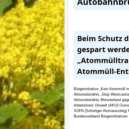
Autobahnbr
Beim Schutz d
gespart werd
„Atommülltran
Atommüll-Ent
Bürgerinitiative „Kein Atommüll i
Aktionsbündnis „Stop Westcastor
Aktionsbündnis Münsterland ge
Arbeitskreis Umwelt (AKU) Gron
SOFA (Sofortiger Atomausstieg)
Bundesverband Bürgerinitiative