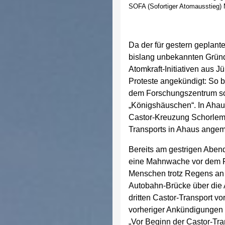
SOFA (Sofortiger Atomausstieg)
Da der für gestern geplant
bislang unbekannten Gründ
Atomkraft-Initiativen aus 
Proteste angekündigt: So 
dem Forschungszentrum so
„Königshäuschen“. In Ahau
Castor-Kreuzung Schorleme
Transports in Ahaus angeme
Bereits am gestrigen Abend
eine Mahnwache vor dem F
Menschen trotz Regens an
Autobahn-Brücke über die 
dritten Castor-Transport 
vorheriger Ankündigungen 
„Vor Beginn der Castor-T