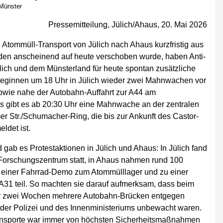
 Münster
Pressemitteilung, Jülich/Ahaus, 20. Mai 2026
e Atommüll-Transport von Jülich nach Ahaus kurzfristig aus
en anscheinend auf heute verschoben wurde, haben Anti-
Jülich und dem Münsterland für heute spontan zusätzliche
beginnen um 18 Uhr in Jülich wieder zwei Mahnwachen vor
wie nahe der Autobahn-Auffahrt zur A44 am
s gibt es ab 20:30 Uhr eine Mahnwache an der zentralen
r Str./Schumacher-Ring, die bis zur Ankunft des Castor-
ldet ist.
 gab es Protestaktionen in Jülich und Ahaus: In Jülich fand
orschungszentrum statt, in Ahaus nahmen rund 100
 einer Fahrrad-Demo zum Atommülllager und zu einer
A31 teil. So machten sie darauf aufmerksam, dass beim
vor zwei Wochen mehrere Autobahn-Brücken entgegen
der Polizei und des Innenministeriums unbewacht waren.
ransporte war immer von höchsten Sicherheitsmaßnahmen