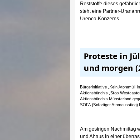
Reststoffe dieses gefährlic
steht eine Partner-Urananr
Urenco-Konzerns.
Proteste in Jü
und morgen (2
Bürgerinitiative „Kein Atommüll i
Aktionsbündnis „Stop Westcastor
Aktionsbündnis Münsterland ge
SOFA (Sofortiger Atomausstieg)
Am gestrigen Nachmittag wu
und Ahaus in einer überra