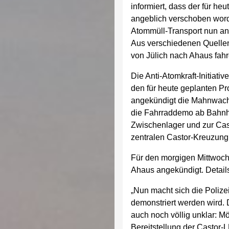
informiert, dass der für h
angeblich verschoben word
Atommüll-Transport nun ans
Aus verschiedenen Quellen
von Jülich nach Ahaus fahr
Die Anti-Atomkraft-Initiat
den für heute geplanten Pro
angekündigt die Mahnwach
die Fahrraddemo ab Bahnho
Zwischenlager und zur Ca
zentralen Castor-Kreuzung 
Für den morgigen Mittwoc
Ahaus angekündigt. Details
„Nun macht sich die Polize
demonstriert werden wird. D
auch noch völlig unklar: Mö
Bereitstellung der Castor-