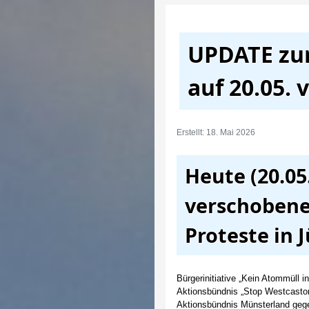
UPDATE zum
auf 20.05.
Erstellt: 18. Mai 2026
Heute (20.05
verschobene
Proteste in 
Bürgerinitiative „Kein Atommüll i
Aktionsbündnis „Stop Westcastor
Aktionsbündnis Münsterland ge