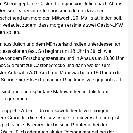
eute Abend geplante Castor-Transport von Jülich nach Ahaus
en sei. Dabei sickerte dann auch durch, dass der
cheinend am morgigen Mittwoch, 20. Mai, stattfinden soll.
 verlautet zudem, dass morgen erstmals zwei Castor-LKW
en sollen.
iven aus Jülich und dem Münsterland halten unterdessen an
testaktionen fest. So beginnt um 18 Uhr in Jülich wie
e vor dem Forschungszentrum und in Ahaus um 18.30 Uhr
f. Sie führt zur Castor-Strecke und dann weiter zum
stor-Autobahn A31. Auch die Mahnwache ab 19 Uhr an der
Schorlemer Str./Schumacher-Ring findet wie geplant statt.
h sind nun auch spontane Mahnwachen in Jülich und
 folgen noch.
i doppelte Arbeit – da nun sowohl heute wie morgen
er Grund für die sehr kurzfristige Terminverschiebung ist
glich sind z. B. erneut technische Probleme bei der
LKW in Jülich oder auch akuter Personalmangel bei der