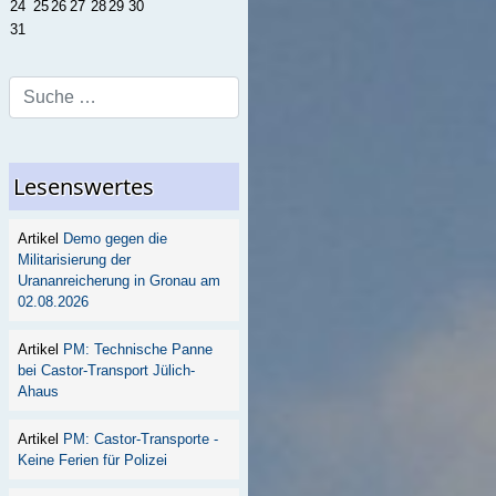
24
25
26
27
28
29
30
31
Type 2 or more characters for
results.
Lesenswertes
Demo gegen die
Militarisierung der
Urananreicherung in Gronau am
02.08.2026
PM: Technische Panne
bei Castor-Transport Jülich-
Ahaus
PM: Castor-Transporte -
Keine Ferien für Polizei