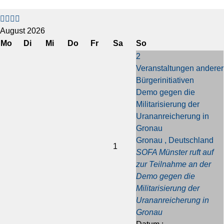
V
V
N
N
o
o
ä
ä
r
r
c
c
August 2026
h
h
h
h
Mo
Di
Mi
Do
Fr
Sa
So
e
e
s
s
2
r
r
t
t
Veranstaltungen anderer
i
i
e
e
Bürgerinitiativen
g
g
s
s
Demo gegen die
e
e
J
M
Militarisierung der
s
r
a
o
Urananreicherung in
J
M
h
n
Gronau
a
o
r
a
Gronau , Deutschland
h
n
t
1
SOFA Münster ruft auf
r
a
zur Teilnahme an der
t
Demo gegen die
Militarisierung der
Urananreicherung in
Gronau