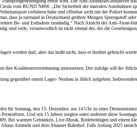
Transportgenehmigung erteilt wird. Die Anti-Atomkraft-Initiativen tr
in Ciesla vom BUND NRW. „Die Sicherheit der maroden Autobahnen spie
robetransport verfahren habe und offenbar nicht mit der Polizei kommu
etan, dass ja niemand in Deutschland größere Mengen Sprengstoff ode
rekten Be- und Entladens zuständig.“ Nach Ansicht der Anti-Atom-Init
g sind viele, verantwortlich ist nicht einmal der, der die Genehmigung 
agert werden darf, aber das heißt nicht, dass er dorthin gebracht we
ihre Koalitionsvereinbarung umzusetzen: Der zufolge soll der Jülich
ltung gegenüber einem Lager- Neubau in Jülich aufgeben: Insbesonde
rufen für Sonntag, den 15. Dezember, um 14 Uhr zu einer Demonstrat
Protestform. Und seit 15 Jahren sorgten unter anderem diese Sonntagss
 2009. Bei warmen Getränken, Live-Musik, Redebeiträgen und einem k
 Ahaus Ammeln und dem Ahauser Bahnhof. Falls Anfang 2025 tatsächlich e