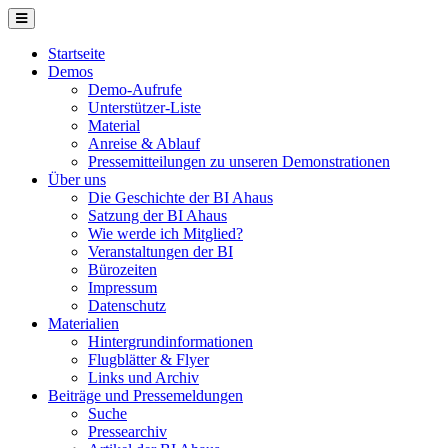
Jahr
Monat
Jahr
Monat
Startseite
Demos
Demo-Aufrufe
Unterstützer-Liste
Material
Anreise & Ablauf
Pressemitteilungen zu unseren Demonstrationen
Über uns
Die Geschichte der BI Ahaus
Satzung der BI Ahaus
Wie werde ich Mitglied?
Veranstaltungen der BI
Bürozeiten
Impressum
Datenschutz
Materialien
Hintergrundinformationen
Flugblätter & Flyer
Links und Archiv
Beiträge und Pressemeldungen
Suche
Pressearchiv