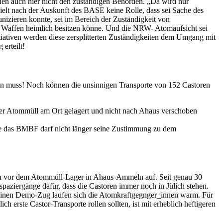
auen auch hier nicht den zuständigen Behörden. „Da wird nur
lt nach der Auskunft des BASE keine Rolle, dass sei Sache des
nizieren konnte, sei im Bereich der Zuständigkeit von
r Waffen heimlich besitzen könne. Und die NRW- Atomaufsicht sei
iativen werden diese zersplitterten Zuständigkeiten dem Umgang mit
erteilt!
rden muss! Noch können die unsinnigen Transporte von 152 Castoren
er Atommüll am Ort gelagert und nicht nach Ahaus verschoben
re das BMBF darf nicht länger seine Zustimmung zu dem
ion vor dem Atommüll-Lager in Ahaus-Ammeln auf. Seit genau 30
paziergänge dafür, dass die Castoren immer noch in Jülich stehen.
leinen Demo-Zug laufen sich die Atomkraftgegnger_innen warm. Für
rste Castor-Transporte rollen sollten, ist mit erheblich heftigeren