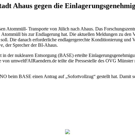
adt Ahaus gegen die Einlagerungsgenehmi
losen Atommüll- Transporte von Jülich nach Ahaus. Das Forschungszen
n Atommüll bis zur Endlagerung hat. Die aktuellen Meldungen zu den V
 soll. Die danach erforderliche endlagergerechte Konditionierung un
we, der Sprecher der BI-Ahaus.
it in der nuklearen Entsorgung (BASE) erteilte Einlagerungsgenehmig
 von umweltFAIRaendern.de teilte die Pressestelle des OVG Münster m
O beim BASE einen Antrag auf „Sofortvollzug“ gestellt hat. Damit so