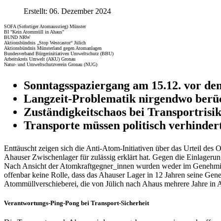
Erstellt: 06. Dezember 2024
SOFA (Sofortiger Atomausstieg) Münster
BI "Kein Atommüll in Ahaus"
BUND NRW
Aktionsbündnis „Stop Westcastor“ Jülich
Aktionsbündnis Münsterland gegen Atomanlagen
Bundesverband Bürgerinitiativen Umweltschutz (BBU)
Arbeitskreis Umwelt (AKU) Gronau
Natur- und Umweltschutzverein Gronau (NUG)
Sonntagsspaziergang am 15.12. vor d
Langzeit-Problematik nirgendwo berüc
Zuständigkeitschaos bei Transportrisi
Transporte müssen politisch verhinder
Enttäuscht zeigen sich die Anti-Atom-Initiativen über das Urteil de
Ahauser Zwischenlager für zulässig erklärt hat. Gegen die Einlager
Nach Ansicht der Atomkraftgegner_innen wurden weder im Genehmigung
offenbar keine Rolle, dass das Ahauser Lager in 12 Jahren seine Gen
Atommüllverschieberei, die von Jülich nach Ahaus mehrere Jahre in 
Verantwortungs-Ping-Pong bei Transport-Sicherheit