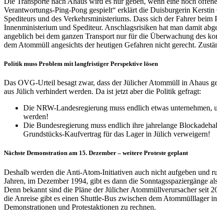
Die Transporte nach Ahaus wird es nur geben, wenn eine noch offene 
Verantwortungs-Ping-Pong gespielt“ erklärt die Duisburgerin Kerst
Spediteurs und des Verkehrsministeriums. Dass sich der Fahrer beim P
Innenministerium und Spediteur. Anschlagsrisiken hat man damit abg
angeblich bei dem ganzen Transport nur für die Überwachung des kor
dem Atommüll angesichts der heutigen Gefahren nicht gerecht. Zuständi
Politik muss Problem mit langfristiger Perspektive lösen
Das OVG-Urteil besagt zwar, dass der Jülicher Atommüll in Ahaus gel
aus Jülich verhindert werden. Da ist jetzt aber die Politik gefragt:
Die NRW-Landesregierung muss endlich etwas unternehmen, um 
werden!
Die Bundesregierung muss endlich ihre jahrelange Blockadeha
Grundstücks-Kaufvertrag für das Lager in Jülich verweigern!
Nächste Demonstration am 15. Dezember – weitere Proteste geplant
Deshalb werden die Anti-Atom-Initiativen auch nicht aufgeben und 
Jahren, im Dezember 1994, gibt es dann die Sonntagsspaziergänge als 
Denn bekannt sind die Pläne der Jülicher Atommüllverursacher seit
die Anreise gibt es einen Shuttle-Bus zwischen dem Atommülllager in
Demonstrationen und Protestaktionen zu rechnen.