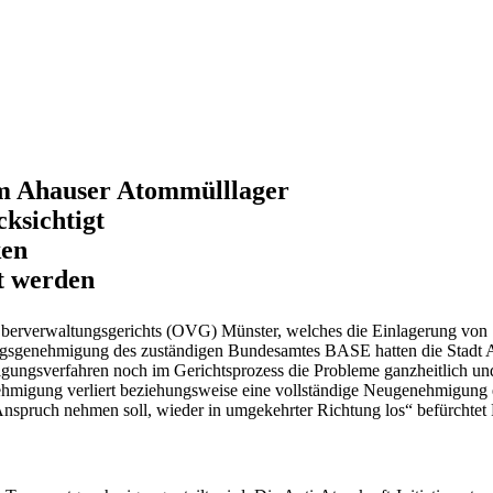
em Ahauser Atommülllager
ksichtigt
ken
t werden
s Oberverwaltungsgerichts (OVG) Münster, welches die Einlagerung von
ungsgenehmigung des zuständigen Bundesamtes BASE hatten die Stadt A
sverfahren noch im Gerichtsprozess die Probleme ganzheitlich und la
ehmigung verliert beziehungsweise eine vollständige Neugenehmigung e
Anspruch nehmen soll, wieder in umgekehrter Richtung los“ befürchte