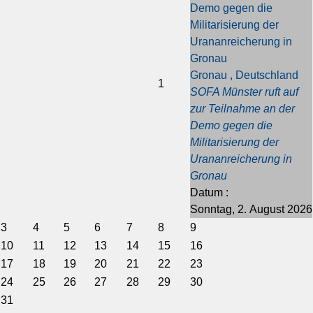
Demo gegen die
e
e
J
M
Militarisierung der
s
r
a
o
Urananreicherung in
J
M
h
n
Gronau
a
o
r
a
Gronau , Deutschland
h
n
t
1
SOFA Münster ruft auf
r
a
zur Teilnahme an der
t
Demo gegen die
Militarisierung der
Urananreicherung in
Gronau
Datum :
Sonntag, 2. August 2026
3
4
5
6
7
8
9
10
11
12
13
14
15
16
17
18
19
20
21
22
23
24
25
26
27
28
29
30
31