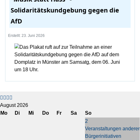
Solidaritätskundgebung gegen die
AfD
Erstellt: 23. Juni 2026
V
V
N
N
o
o
ä
ä
r
r
c
c
August 2026
h
h
h
h
Mo
Di
Mi
Do
Fr
Sa
So
e
e
s
s
2
r
r
t
t
Veranstaltungen anderer
i
i
e
e
Bürgerinitiativen
g
g
s
s