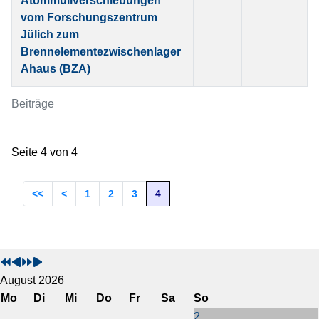
Atommüllverschiebungen
vom Forschungszentrum
Jülich zum
Brennelementezwischenlager
Ahaus (BZA)
Beiträge
Seite 4 von 4
1
2
3
4
V
V
N
N
o
o
ä
ä
r
r
c
c
August 2026
h
h
h
h
Mo
Di
Mi
Do
Fr
Sa
So
e
e
s
s
2