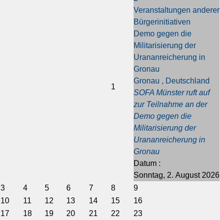
r
r
t
t
Veranstaltungen anderer
i
i
e
e
Bürgerinitiativen
g
g
s
s
Demo gegen die
e
e
J
M
Militarisierung der
s
r
a
o
Urananreicherung in
J
M
h
n
Gronau
a
o
r
a
Gronau , Deutschland
h
n
t
1
SOFA Münster ruft auf
r
a
zur Teilnahme an der
t
Demo gegen die
Militarisierung der
Urananreicherung in
Gronau
Datum :
Sonntag, 2. August 2026
3
4
5
6
7
8
9
10
11
12
13
14
15
16
17
18
19
20
21
22
23