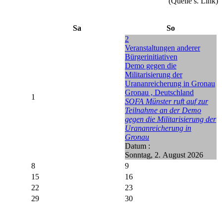
(Quelle s. Link)
Sa
So
2
Veranstaltungen anderer
Bürgerinitiativen
Demo gegen die
Militarisierung der
Urananreicherung in Gronau
Gronau , Deutschland
1
SOFA Münster ruft auf zur
Teilnahme an der Demo
gegen die Militarisierung der
Urananreicherung in
Gronau
Datum :
Sonntag, 2. August 2026
8
9
15
16
22
23
29
30