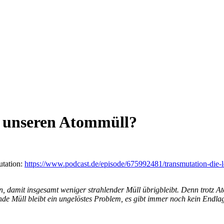
r unseren Atommüll?
tation:
https://www.podcast.de/episode/675992481/transmutation-die-
n, damit insgesamt weniger strahlender Müll übrigbleibt. Denn trotz A
e Müll bleibt ein ungelöstes Problem, es gibt immer noch kein Endlage