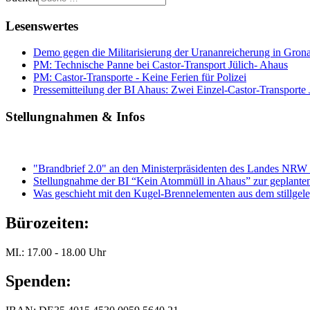
Lesenswertes
Demo gegen die Militarisierung der Urananreicherung in Gro
PM: Technische Panne bei Castor-Transport Jülich- Ahaus
PM: Castor-Transporte - Keine Ferien für Polizei
Pressemitteilung der BI Ahaus: Zwei Einzel-Castor-Transporte Jü
Stellungnahmen & Infos
"Brandbrief 2.0" an den Ministerpräsidenten des Landes NRW
Stellungnahme der BI “Kein Atommüll in Ahaus” zur geplante
Was geschieht mit den Kugel-Brennelementen aus dem stillgele
Bürozeiten:
MI.: 17.00 - 18.00 Uhr
Spenden: