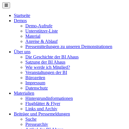
Jahr
Monat
Jahr
Monat
Startseite
Demos
Demo-Aufrufe
Unterstützer-Liste
Material
Anreise & Ablauf
Pressemitteilungen zu unseren Demonstrationen
Über uns
Die Geschichte der BI Ahaus
Satzung der BI Ahaus
Wie werde ich Mitglied?
Veranstaltungen der BI
Bürozeiten
Impressum
Datenschutz
Materialien
Hintergrundinformationen
Flugblätter & Flyer
Links und Archiv
Beiträge und Pressemeldungen
Suche
Pressearchiv